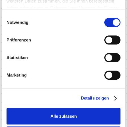
weiteren Daten zusammen, die Sie ihnen bereitgestellt
haben oder die sie im Rahmen Ihrer Nutzung der Dienste
gesammelt haben.
Einwilligungsauswahl
Notwendig
Metzgermeister
Präferenzen
Kontakt
Dirk Licht
Statistiken
Marketing
Details zeigen
KUNDE
DIRK LICHT METZGERMEISTER
Alle zulassen
LEISTUNGEN